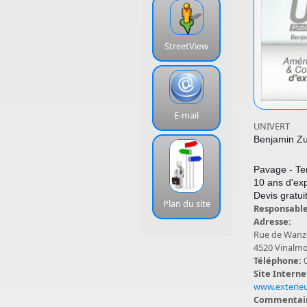
StreetView
E-mail
UNIVERT
Benjamin Zu
Pavage - Ter
10 ans d'ex
Devis gratui
Plan du site
Responsabl
Adresse:
Rue de Wanz
4520 Vinalm
Téléphone:
Site Interne
www.exterieu
Commentai