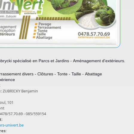
brycki spécialisé en Parcs et Jardins - Aménagement d'extérieurs.
rassement divers - Clôtures - Tonte - Taille - Abattage
périence
t
e:
ZUBRICKY Benjamin
oul, 101
ont
0478/57.70.69 - 085/559154
t:
rs-univert.be
res: