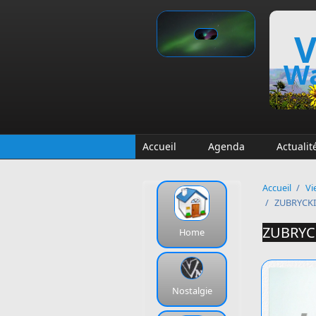
Aller au contenu principal
V
Wa
Accueil
Agenda
Actualit
Accueil
/
Vi
/
ZUBRYCKI 
ZUBRYCK
Home
Nostalgie