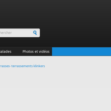
rmulaire de recherche
Balades
Photos et vidéos
terrasses- terrassements klinkers