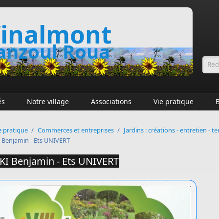
inalmont
nzoul Roua
Fo
és
Notre village
Associations
Vie pratique
e pratique
/
Commerces et entreprises
/
Jardins : créations - entretien - 
Benjamin - Ets UNIVERT
I Benjamin - Ets UNIVERT