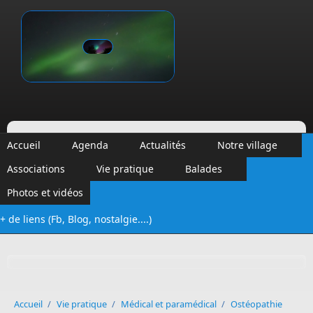
Aller au contenu principal
Vinalmont
Accueil
Agenda
Actualités
Notre village
Associations
Vie pratique
Balades
Photos et vidéos
+ de liens (Fb, Blog, nostalgie....)
Formulaire de recherche
Accueil
/
Vie pratique
/
Médical et paramédical
/
Ostéopathie