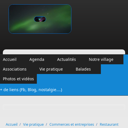
Aller au contenu principal
Vinalmont
Accueil
Agenda
Actualités
Notre village
Associations
Vie pratique
Balades
Photos et vidéos
+ de liens (Fb, Blog, nostalgie....)
Formulaire de recherche
Accueil
/
Vie pratique
/
Commerces et entreprises
/
Restaurant