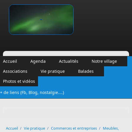
Aller au contenu principal
Vinalmont
Accueil
Agenda
Actualités
Notre village
Associations
Vie pratique
Balades
Photos et vidéos
+ de liens (Fb, Blog, nostalgie....)
Formulaire de recherche
Accueil
/
Vie pratique
/
Commerces et entreprises
/
Meubles,