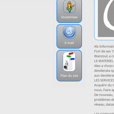
StreetView
E-mail
Alx Informat
Fort de ses 
Wanzoul, a c
LE MATERIEL
Alex a choisi
desiderata sp
aux desidera
Plan du site
LES SERVICE
Acquérir du m
nous. Faire a
De nouveau, l
problèmes de 
réseau, datas.