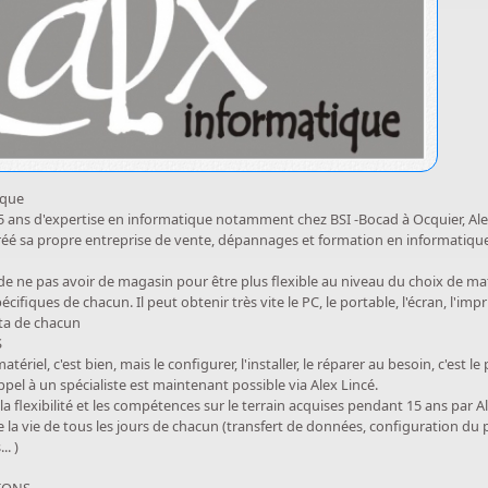
ique
15 ans d'expertise en informatique notamment chez BSI -Bocad à Ocquier, Al
réé sa propre entreprise de vente, dépannages et formation en informatiqu
 de ne pas avoir de magasin pour être plus flexible au niveau du choix de ma
écifiques de chacun. Il peut obtenir très vite le PC, le portable, l'écran, l'im
ta de chacun
S
atériel, c'est bien, mais le configurer, l'installer, le réparer au besoin, c'es
ppel à un spécialiste est maintenant possible via Alex Lincé.
a flexibilité et les compétences sur le terrain acquises pendant 15 ans par A
la vie de tous les jours de chacun (transfert de données, configuration du pc
.. )