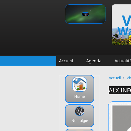
Aller au contenu principal
V
Wa
Accueil
Agenda
Actualit
Accueil
/
Vi
ALX IN
Home
Nostalgie