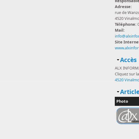
Responsabl
Adresse:
rue de Wanzo
4520 Vinalm
Téléphone:
Mail:
info@alxinfo
Site Interne
www.alxinfo
Masq
Accès
ALX INFORM
Cliquez sur la
4520 Vinalm
Masq
Article
Photo