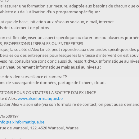
IONS
ssi assurer une formation sur mesure, adaptée aux besoins de chacun que ce
ablette ou de l'utilisation d'un programme spécifique :
atique de base, initiation aux réseaux sociaux, e-mail, internet
els de traitement de photos
on est flexible, viser un aspect spécifique ou durer une ou plusieurs journée
S, PROFESSIONS LIBERALES OU ENTREPRISES
ique, la société d'Alex Lincé, peut répondre aux demandes spécifiques des p
ibérales ou des entreprises pour lesquelles la vitesse d'intervention est sou
besoins, consultance sont donc aussi du ressort d'ALX Informatique au niv
au niveau purement informatique mais aussi au niveau :
e de video surveillance et camera IP
ons de sauvegarde de données, partage de fichiers, cloud.
TIONS POUR CONTACTER LA SOCIETE D'ALEX LINCE
ite d'Alex:
www.alxinformatique.be
cter Alex via son site (via son formulaire de contact; on peut aussi demand
476/509197
info@alxinformatique.be
 rue de wanzoul, 122, 4520 Wanzoul, Wanze