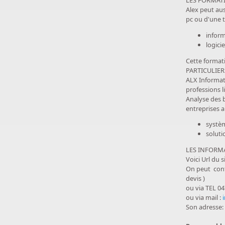
LES FORMAT
Alex peut au
pc ou d'une t
inform
logici
Cette formati
PARTICULIER
ALX Informat
professions l
Analyse des 
entreprises 
systèm
soluti
LES INFORMA
Voici Url du s
On peut conta
devis )
ou via TEL 0
ou via mail :
Son adresse: