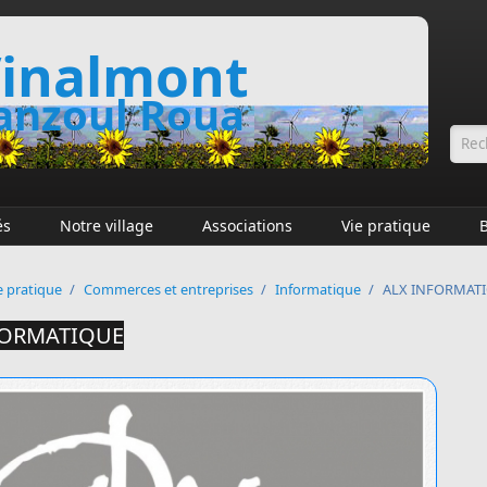
inalmont
nzoul Roua
Fo
és
Notre village
Associations
Vie pratique
e pratique
/
Commerces et entreprises
/
Informatique
/
ALX INFORMAT
FORMATIQUE