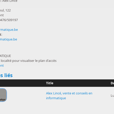
e:
Alex Lincé
ul, 122
ont
0476/509197
rmatique.be
t:
rmatique.be
uer
ATIQUE
 localité pour visualiser le plan d'accès
ont
uer
s liés
Title
D
Alex Lincé, vente et conseils en
L
informatique