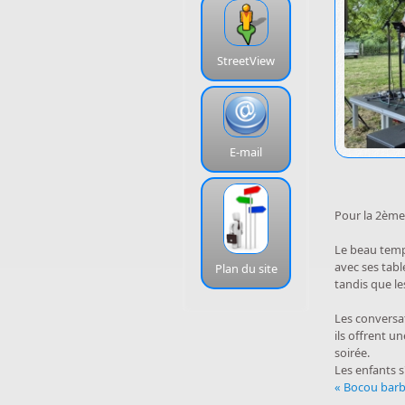
StreetView
E-mail
Pour la 2ème 
Le beau temps
avec ses tabl
Plan du site
tandis que le
Les conversa
ils offrent u
soirée.
Les enfants s
« Bocou bar