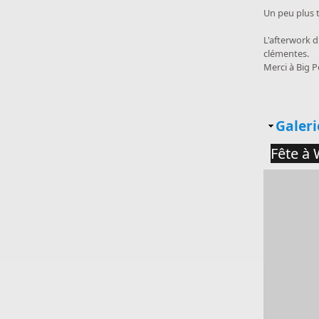
Un peu plus t
L'afterwork d
clémentes.
Merci à Big 
Masq
Galeri
Fête à 