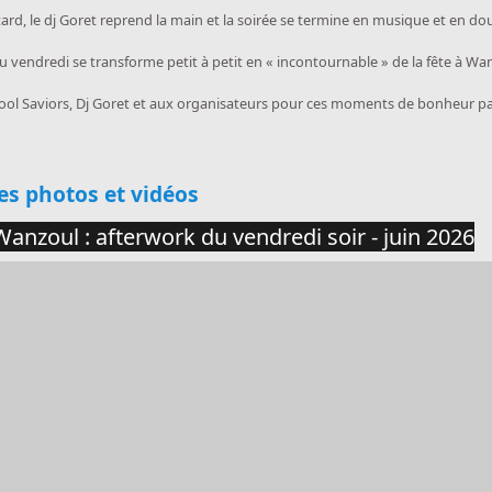
ard, le dj Goret reprend la main et la soirée se termine en musique et en dou
u vendredi se transforme petit à petit en « incontournable » de la fête à W
Pool Saviors, Dj Goret et aux organisateurs pour ces moments de bonheur par
uer
es photos et vidéos
Wanzoul : afterwork du vendredi soir - juin 2026