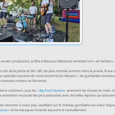
année consécutive, la fête à Wanzoul débute le vendredi soir « en fanfare » ».
 est de la partie et dès 18h, les plus motivés arrivent dans la prairie, le bar s
es spéciales oeuvres de notre artiste local «Renato », les guirlandes lumine
s transats invitent au farniente.
tions s'animent, puis les
« Big Pool Saviors»
prennent les choses en main. Ins
ne animation musicale des plus plaisantes avec de belles reprises qui assuren
'en donnent à coeur joie, sautillant sur le château gonflable mis à leur dispos
becue »
et les baraques foraines assurent le ravitaillement.