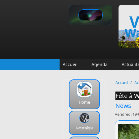
Aller au contenu principal
V
Wa
Accueil
Agenda
Actualit
Accueil
/
Ac
Fête à W
Home
News
Vendredi 19-
Nostalgie