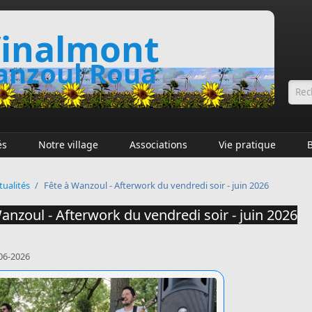
inalmont
nzoul Roua
Fo
és
Notre village
Associations
Vie pratique
tualités
/
Fête à Wanzoul - Afterwork du vendredi soir - juin 2026
anzoul - Afterwork du vendredi soir - juin 2026
06-2026