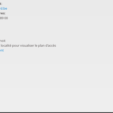
t:
rd.be
res:
 89 00
uer
noit
 localité pour visualiser le plan d'accès
ont