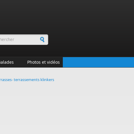
rmulaire de recherche
Balades
Photos et vidéos
terrasses- terrassements klinkers