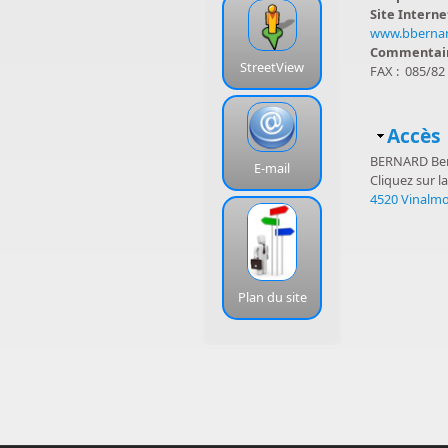
Site Interne
www.bberna
Commentai
StreetView
FAX : 085/82
Masq
Accès
BERNARD Be
E-mail
Cliquez sur la
4520 Vinalm
Plan du site