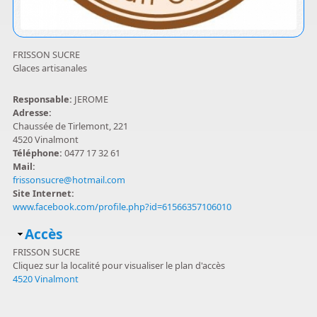
FRISSON SUCRE
Glaces artisanales
Responsable:
JEROME
Adresse:
Chaussée de Tirlemont, 221
4520 Vinalmont
Téléphone:
0477 17 32 61
Mail:
frissonsucre@hotmail.com
Site Internet:
www.facebook.com/profile.php?id=61566357106010
Masquer
Accès
FRISSON SUCRE
Cliquez sur la localité pour visualiser le plan d'accès
4520 Vinalmont