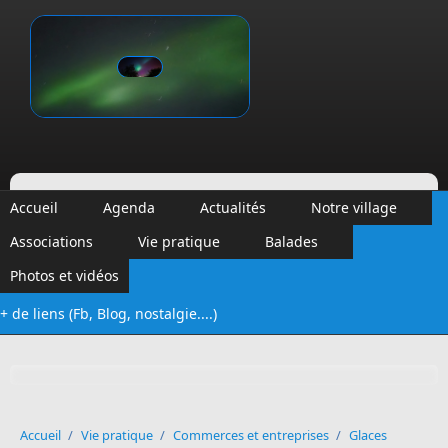
Aller au contenu principal
Vinalmont
Accueil
Agenda
Actualités
Notre village
Associations
Vie pratique
Balades
Photos et vidéos
+ de liens (Fb, Blog, nostalgie....)
Formulaire de recherche
Accueil
/
Vie pratique
/
Commerces et entreprises
/
Glaces