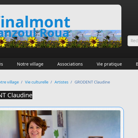
inalmont
nzoul Roua
Fo
és
Notre village
Associations
Vie pratique
tre village
/
Vie culturelle
/
Artistes
/
GRODENT Claudine
T Claudine