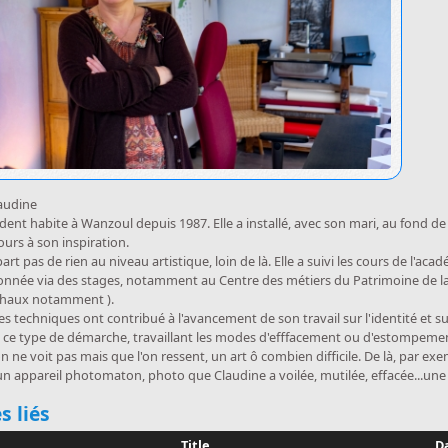
audine
ent habite à Wanzoul depuis 1987. Elle a installé, avec son mari, au fond de 
cours à son inspiration.
art pas de rien au niveau artistique, loin de là. Elle a suivi les cours de l'a
ionnée via des stages, notamment au Centre des métiers du Patrimoine de la 
 chaux notamment ).
es techniques ont contribué à l'avancement de son travail sur l'identité et sur 
s ce type de démarche, travaillant les modes d'efffacement ou d'estompemen
n ne voit pas mais que l'on ressent, un art ô combien difficile. De là, par ex
 un appareil photomaton, photo que Claudine a voilée, mutilée, effacée...une 
uer
s liés
Title
D