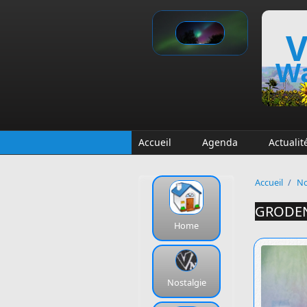
Aller au contenu principal
V
Wa
Accueil
Agenda
Actualit
Accueil
/
No
GRODEN
Home
Nostalgie