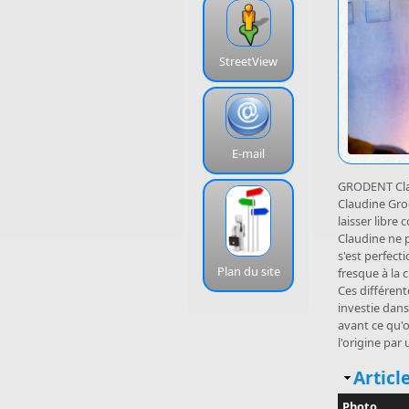
StreetView
E-mail
GRODENT Cl
Claudine Grod
laisser libre 
Claudine ne p
s'est perfect
Plan du site
fresque à la
Ces différent
investie dan
avant ce qu'o
l'origine par
Masq
Article
Photo