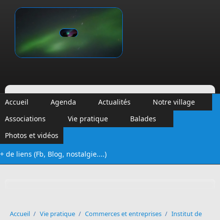
Aller au contenu principal
Vinalmont
Accueil
Agenda
Actualités
Notre village
Associations
Vie pratique
Balades
Photos et vidéos
+ de liens (Fb, Blog, nostalgie....)
Formulaire de recherche
Accueil
/
Vie pratique
/
Commerces et entreprises
/
Institut de