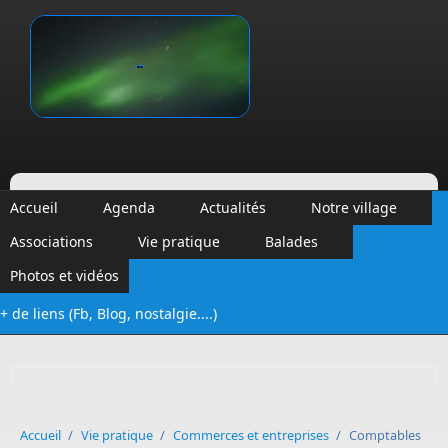
Aller au contenu principal
Vinalmont
Accueil
Agenda
Actualités
Notre village
Associations
Vie pratique
Balades
Photos et vidéos
+ de liens (Fb, Blog, nostalgie....)
Formulaire de recherche
Accueil
/
Vie pratique
/
Commerces et entreprises
/
Comptables