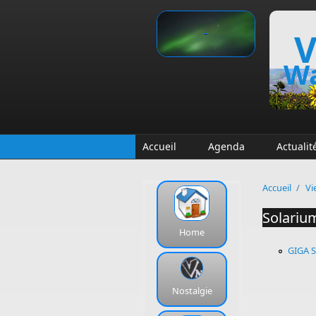
Aller au contenu principal
V
Wa
Accueil
Agenda
Actualit
Accueil
/
Vi
Solariu
Home
GIGA 
Nostalgie