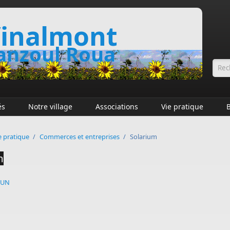
inalmont
nzoul Roua
Fo
és
Notre village
Associations
Vie pratique
e pratique
/
Commerces et entreprises
/
Solarium
m
SUN