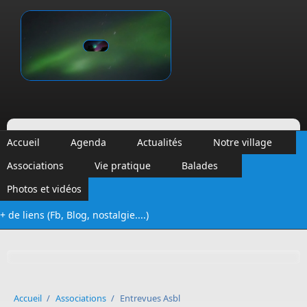
Aller au contenu principal
Vinalmont
Accueil
Agenda
Actualités
Notre village
Associations
Vie pratique
Balades
Photos et vidéos
+ de liens (Fb, Blog, nostalgie....)
Formulaire de recherche
Accueil
/
Associations
/
Entrevues Asbl