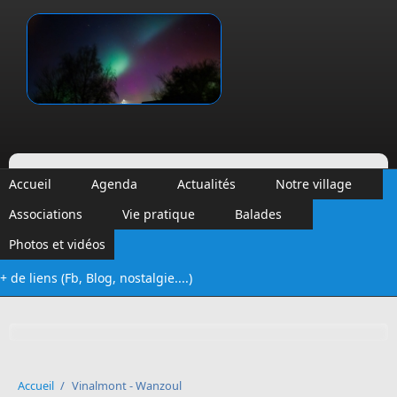
Aller au contenu principal
Vinalmont
Accueil
Agenda
Actualités
Notre village
Associations
Vie pratique
Balades
Photos et vidéos
+ de liens (Fb, Blog, nostalgie....)
Formulaire de recherche
Accueil
/
Vinalmont - Wanzoul