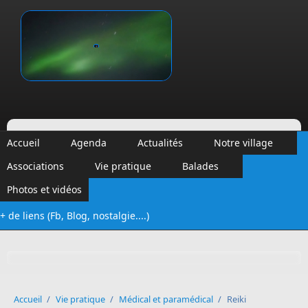
Aller au contenu principal
Vinalmont
Accueil
Agenda
Actualités
Notre village
Associations
Vie pratique
Balades
Photos et vidéos
+ de liens (Fb, Blog, nostalgie....)
Formulaire de recherche
Accueil
/
Vie pratique
/
Médical et paramédical
/
Reiki