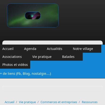
Aller au contenu principal
Vinalmont
Accueil
Agenda
Actualités
Notre village
Associations
Vie pratique
Balades
Photos et vidéos
+ de liens (Fb, Blog, nostalgie....)
Formulaire de recherche
Accueil
/
Vie pratique
/
Commerces et entreprises
/
Ressources