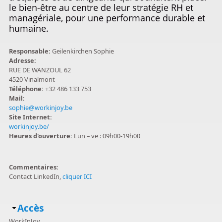
le bien-être au centre de leur stratégie RH et
managériale, pour une performance durable et
humaine.
Responsable:
Geilenkirchen Sophie
Adresse:
RUE DE WANZOUL 62
4520 Vinalmont
Téléphone:
+32 486 133 753
Mail:
sophie@workinjoy.be
Site Internet:
workinjoy.be/
Heures d'ouverture:
Lun – ve : 09h00-19h00
Commentaires:
Contact LinkedIn,
cliquer ICI
Masquer
Accès
WorkInJoy