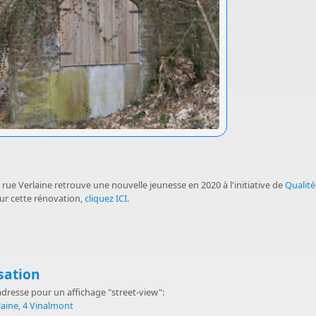
a rue Verlaine retrouve une nouvelle jeunesse en 2020 à l'initiative de
Qualité
sur cette rénovation,
cliquez ICI.
uer
sation
'adresse pour un affichage "street-view":
laine, 4 Vinalmont