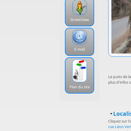
StreetView
E-mail
Le puits de l
plus d'infos 
Plan du site
Masq
Locali
Cliquez sur l
rue Léon Ver