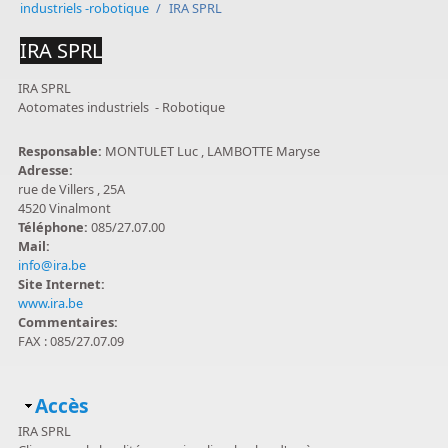
industriels -robotique
/
IRA SPRL
IRA SPRL
IRA SPRL
Aotomates industriels - Robotique
Responsable:
MONTULET Luc , LAMBOTTE Maryse
Adresse:
rue de Villers , 25A
4520 Vinalmont
Téléphone:
085/27.07.00
Mail:
info@ira.be
Site Internet:
www.ira.be
Commentaires:
FAX : 085/27.07.09
Masquer
Accès
IRA SPRL