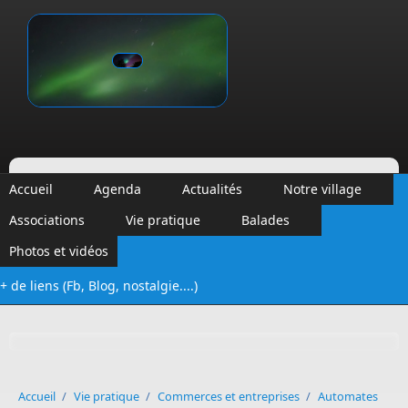
Aller au contenu principal
Vinalmont
Accueil
Agenda
Actualités
Notre village
Associations
Vie pratique
Balades
Photos et vidéos
+ de liens (Fb, Blog, nostalgie....)
Formulaire de recherche
Accueil
/
Vie pratique
/
Commerces et entreprises
/
Automates