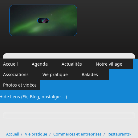
Aller au contenu principal
Vinalmont
Accueil
Agenda
Actualités
Notre village
Associations
Vie pratique
Balades
Photos et vidéos
+ de liens (Fb, Blog, nostalgie....)
Formulaire de recherche
Accueil
/
Vie pratique
/
Commerces et entreprises
/
Restaurants-