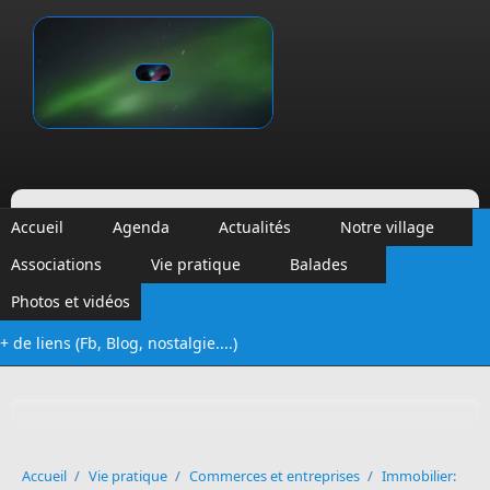
Aller au contenu principal
Vinalmont
Accueil
Agenda
Actualités
Notre village
Associations
Vie pratique
Balades
Photos et vidéos
+ de liens (Fb, Blog, nostalgie....)
Formulaire de recherche
Accueil
/
Vie pratique
/
Commerces et entreprises
/
Immobilier: