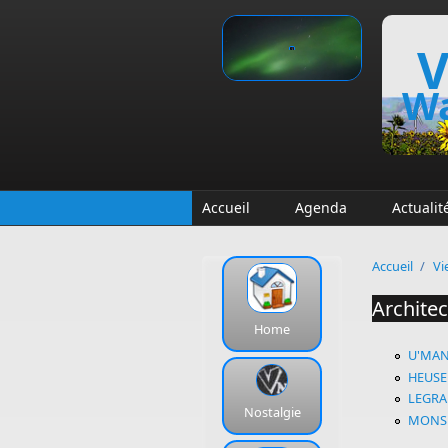
Aller au contenu principal
V
Wa
Accueil
Agenda
Actualit
Accueil
/
Vi
Architec
Home
U'MAN
HEUSE
LEGRA
Nostalgie
MONSE