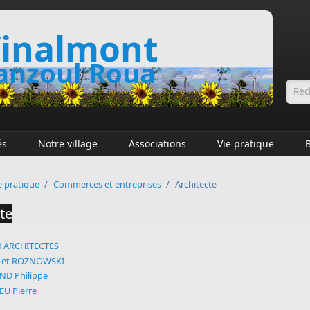
inalmont
nzoul Roua
Fo
és
Notre village
Associations
Vie pratique
e pratique
/
Commerces et entreprises
/
Architecte
te
 ARCHITECTES
 et ROZNOWSKI
ND Philippe
U Pierre