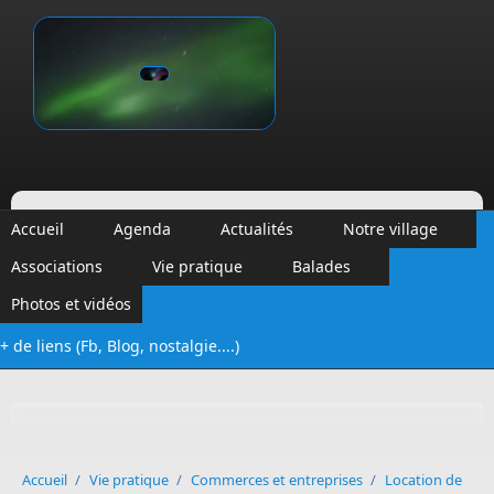
Aller au contenu principal
Vinalmont
Accueil
Agenda
Actualités
Notre village
Associations
Vie pratique
Balades
Photos et vidéos
+ de liens (Fb, Blog, nostalgie....)
Formulaire de recherche
Accueil
/
Vie pratique
/
Commerces et entreprises
/
Location de