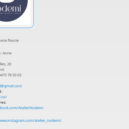
erie fleurie
e:
Anne
les, 20
ont
0475 78 50 03
el@gmail.com
t:
.co/
res:
book.com/AtelierNodemi
www.instagram.com/atelier_nodemi/