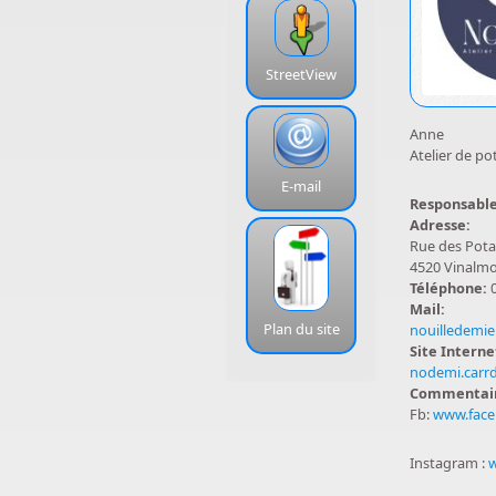
StreetView
Anne
Atelier de pot
E-mail
Responsabl
Adresse:
Rue des Potal
4520 Vinalm
Téléphone:
Mail:
Plan du site
nouilledemi
Site Interne
nodemi.carrd
Commentai
Fb:
www.face
Instagram :