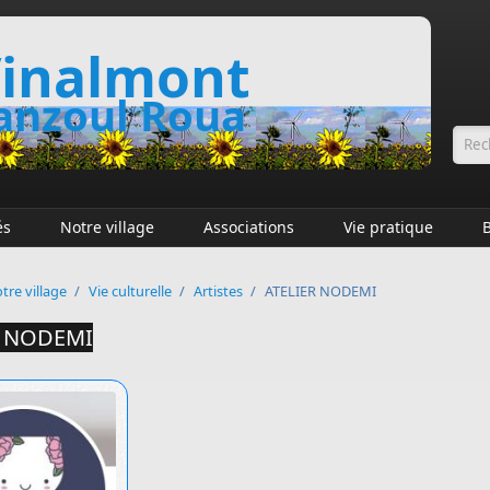
inalmont
nzoul Roua
Fo
és
Notre village
Associations
Vie pratique
tre village
/
Vie culturelle
/
Artistes
/
ATELIER NODEMI
R NODEMI